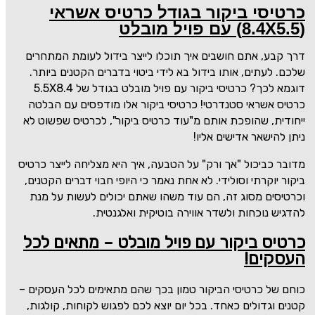
כרטיסי ביקור בגודל כרטיס אשראי
(8.4X5.5) עם פויל מובלט
דרך קבע, אתם חושבים איך תוכלו לייצר בידול לעומת המתחרים
שלכם. לעתים, אותו בידול בא לידי ביטוי בדברים הקטנים ביותר.
דוגמא לכך? כרטיסי ביקור עם פויל מובלט בגודל
5.5X8.4 של
כרטיס אשראי סטנדרטי
! כרטיסי ביקור אלו מודפסים עם הבלטה
ייחודית, שהופכת אותם מ"עוד כרטיס ביקור", לכרטיס שפשוט לא
ניתן להישאר אדישים אליו!
מדובר כביכול "אך ורק" על הטבעה, איך היא מצליחה לייצר כרטיס
ביקור יוקרתי וסולידי. לא אחת נאמר כי היופי חבוי דברים הקטנים,
וכרטיסים מסוג זה, הם עוד משהו שאתם יכולים לעשות על מנת
להדגיש נוכחות ולשדר אווירה בוטיקית ואלגנטית.
כרטיס ביקור עם פויל מובלט
– מתאים לכל
העסקים!
כוחם של כרטיסי הביקור טמון בכך שהם מתאימים לכל העסקים –
קטנים וגדולים כאחד. בכל יום יוצא לכם לפגוש לקוחות, קולגות,