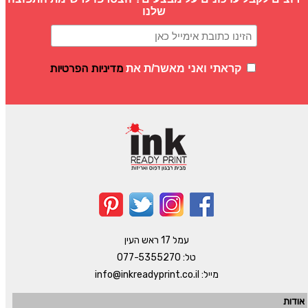
שלנו
מדיניות הפרטיות
קראתי ואני מאשר/ת את
עמל 17 ראש העין
טל:
077-5355270
מייל:
info@inkreadyprint.co.il
אודות