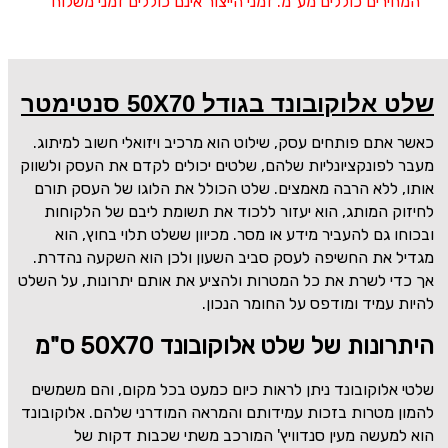
המחירים כוללים מע''מ. זמני הייצור אינם כוללים זמני משלוח
שלט אלוקובונד בגודל 50X70 סנטימטר
כאשר אתם פותחים עסק, שילוט הוא מרכיב ויזואלי חשוב למיתוג.
מעבר לפונקציונליות שלהם, שלטים יכולים לקדם את העסק ולשווק
אותו, ללא הרבה מאמצים. שלט הכולל את הלוגו של העסק תורם
לחיזוק המותג, הוא יעזור ללכוד את תשומת ליבם של הלקוחות
ובכוחו גם להעביר מידע או מסר. מכיוון ששלט תלוי בחוץ, הוא
מגדיל את החשיפה לעסק סביב השעון ולכן הוא השקעה נהדרת.
אך כדי לשרת את כל המטרות ולהציע את אותם יתרונות, על השלט
להיות עמיד ומודפס על החומר הנכון.
היתרונות של שלט אלוקובונד
50X70
ס"מ
שלטי אלוקובונד ניתן לראות כיום כמעט בכל מקום, והם משמשים
להמון מטרות בזכות עמידותם והמראה המודרני שלהם. אלוקובונד
הוא למעשה מעין סנדוויץ' המורכב משתי שכבות דקות של