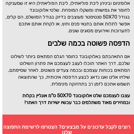
אלומיניום וביניהן ליבת פוליאתילן. ליבת הפוליאתילן היא זו שמעניקה
לחומר את גמישותו ומשקלו המופחת. שלטי אלוקובונד
בגודל
50X70
סנטימטר מעוצבים בדיוק בגודל המושלם, הם קלים,
אפשר לתלות אותם בתנאי פנים וחוץ, או לקחת אותם אתכם
לתערוכות ואירועים מסוגים שונים.
הדפסה פשוטה בכמה שלבים
אם התאהבתם באלוקובונד כחומר הגלם המתאים ביותר לשילוט
שלכם, דרך האתר תוכלו לעצב לעצמכם את פתרון השילוט
המתאים בכוחות עצמכם ובכמה צעדים פשוטים. לאחר שסיימתם,
שילחו אלינו ואנו נדאג לבצע הדפסה איכותית, כך שהתוצאה
תשמש אתכם לזמן רב בתחזוקה מינימלית.
עצבו לעצמכם שלט אלוקובונד
50X70
ס"מ אונליין בקלות
ובמחירים מאוד משתלמים כבר עכשיו ישירות דרך האתר!
רוצים לקבל עדכונים על מבצעים? הצטרפו לרשימת התפוצה
שלנו