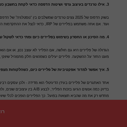
3. אילו טרנדים בעיצוב גרפי ושיטות הדפסה כדאי לקחת בחשבון כשיוצרים פליירים ב-2025?
ועוד. אם אתה משתמש בפליירים של IRP, כדאי לנצל את ההתקדמות הזו: לבחור עיצוב נקי, מודרני, אולי עם קונטרסט חזק, ולוודא שהפלייר “מדבר” לעידן של 2025 - לא משהו שמרגיש ישן או מיושן.
4. מה הסיכון או החסרון בשימוש בפליירים כיום ומתי כדאי לשקול שיטות נוספות?
הגדולה של פליירים היא גם חולשה, אם הפלייר לא עוצב נכון, או אם הוא 
מעט החזר על ההשקעה. פליירים יעילים כשמהווים חלק מתמהיל שיווקי, לא תמיד כפעולה בלעדית. זו עוד נקודה ש-IRP ממודעת אל
5. איך אפשר למדוד אפקטיביות של פליירים כיום, כשהלקוחות מצפים למדידה כמו בקמפיין דיגיטלי?
מחדש רק את מה שהביא תוצאות בפועל. כך הפליירים הופכים לכלי שיווק
רו