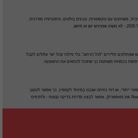
שמשלבים בין “נוסטלגיה” של הדפסה מסורתית לבין חדשנות עיצובית וטכנולוגית - למשל שימוש ב-UV Spot, לכה סלקטיבית, משחקים עם טקסטורות, צבעים בולטים, טיפוגרפיה מודרנית,
קים שמחלקים פליירים “לכל הרחוב” בלי פילוח קהל יעד עלולים לקבל
סקים רבים משלבים בפלייר כלי ניטור חכם. היום ניתן לשלב קודי QR מותאמים, קופונים עם מספר ייחודי, או דפי נחיתה שנבנו במיוחד לקמפיין. כך אפשר לעקוב
בדיוק כמה אנשים הגיעו בזכות הפלייר, לבצע A/B בין עיצובים שונים, ולהבין מה עובד טוב יותר. בשילוב עם הדפסה בכמויות קטנות וגמישות (כמו ש-Ink Ready Print מאפשרת), אפשר לבצע סדרות בדיקה קטנות - ולהדפיס