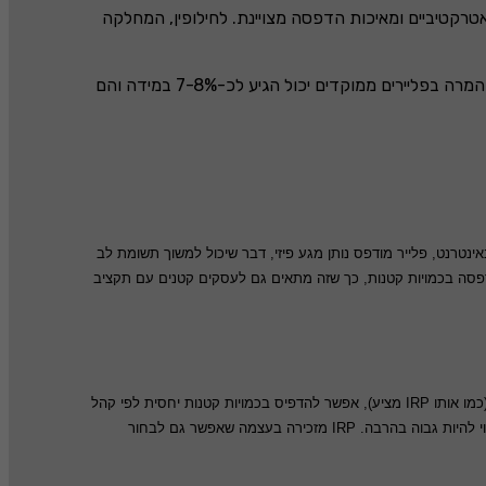
טרקטיביים ומאיכות הדפסה מצויינת. לחילופין, המחלקה
יחס ההמרה לחלוקת פליירים המעוצבים וכתובים בצורה נכונה יכול להגיע לכ-4%. יחס נאה בהשוואה למחיר הזול של ההדפסה. יחס ההמרה בפליירים ממוקדים יכול הגיע לכ-7-8% במידה והם
שה באינטרנט, פלייר מודפס נותן מגע פיזי, דבר שיכול למשוך תשומת לב
 פליירים במחירים תחרותיים, עם איכות הדפסה והדפסה בכמויות קטנות, כך שזה מתאים גם לעסקים קטנים עם תקציב
פליירים ממוקדים - כלומר כאלה שמתוכננים לקהל יעד מסוים (למשל שכונה, גיל, תחומי עניין) - יכולים להיות הרבה יותר אפקטיביים. בזכות הדפוס הדיגיטלי (כמו אותו IRP מציע), אפשר להדפיס בכמויות קטנות יחסית לפי קהל
יעד: זה מוריד עלויות ומפחית בזבוז. כאשר הפליירs מעוצבים נכון, עם מסר ברור, גרפיקה מושכת, קריאה לפעולה (למשל קופון / QR-code), יחס ההמרה עשוי להיות גבוה בהרבה. IRP מזכירה בעצמה שאפשר גם לבחור