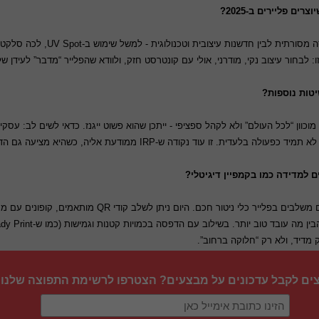
בשוק הדפוס של 2025 צצים טרנדים 
מוכוון “לכל העולם” ולא לקהל ספציפי - ייתכן שהוא פשוט ייגנז. כדאי לשים לב: עס
יה, כשהיא מציעה גם הדפסות בכמויות משתנות כך שתוכל להתאים את ההשקעה.
אחד האתגרים של פליירים בעידן הדיגיטלי הוא מדידה - ולכן ע
 מדיד, ולא רק “חלוקה ברחוב”.
צים לקבל עדכונים על מבצעים? הצטרפו לרשימת התפוצה שלנו