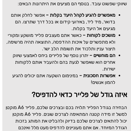
שיווקי שפשוט עובד. בנוסף הם מציעים את היתרונות הבאים:
מאפשרים להגיע לקהל היעד בקלות –
אפשר לחלק אותם
בדואר, מיד ליד, באירועי קידום או בכל דרך שתרצו. הם
מגיעים אל היעד בקלות.
מושכים לקוחות –
כאשר אתם מעצבים פלייר מושקע ומקורי
ולא מתפשרים על איכות ההדפסה, התוצאה תהיה מרשימה,
תיצור עניין ותלכוד את תשומת הלב ישר.
הם מוחשיים –
יתרון נוסף של פליירים ביחס לאמצעי שיווק
אחרים הוא שאפשר לגעת בהם ולהעביר אותם ללקוחות
ישירות.
אפשרות חסכונית –
במינימום השקעה אתם יכולים להגיע
להמון אנשים!
איזה גודל של פלייר כדאי להדפיס?
הבחירה בגודל הפלייר תלויה בכם ובצרכים שלכם, פלייר
A6
מוקטן
למשל זו מידה קטנה המתאימה לצרכים שונים. פלייר
A6
מוקטן
יכול להתאים לצרכים שלכם בדיוק ולהבליט את המותג בזכות
הגודל המיוחד. אם אתם מעוניינים להדפיס מעט מלל ואינכם