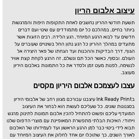
עיצוב אלבום הריון
תשעת חודשי ההריון נחשבים לאחת התקופות היפות והמרגשות
ביותר בחיים, במהלכם כל יום מתמודדים עם שינוי ועם דברים
חדשים עד לבוא הרגע המיוחד, רגע הלידה. רבים הזוגות אשר
מתעדים במהלך ההריון כל רגע נתון החל בשינויים שעוברים על
הגוף, דרך הבדיקות וההכנות ועד הגחתו של פאר היצירה אל
העולם. ובסוף, כאשר הכל תם ונשלם, זה הרגע לקחת קצת אוויר
לנשימה, לפנות מעט זמן ולסדר את כל התמונות באלבום היריון
מעוצב.
עצבו לעצמכם אלבום היריון מקסים
בInk Ready Print עיצבנו עבורכם מגוון רחב של אלבומי היריון
בסגנונות שונים. כל שעליכם לעשות הוא לבחור את העיצוב
המועדף עליכם ופשוט להתחיל להכין אלבום תמונות לתינוק מרגש
וייחודי. האיכות הבלתי מתפשרת המאופיינת עם מוצרי הדפוס שלנו
תבוא לידי ביטוי כבר למן הרגע הראשון ועד לעמידותו של האלבום
לאורך השנים, כך שתוכלו יום אחד לחלוק את העיצוב המיוחד עם