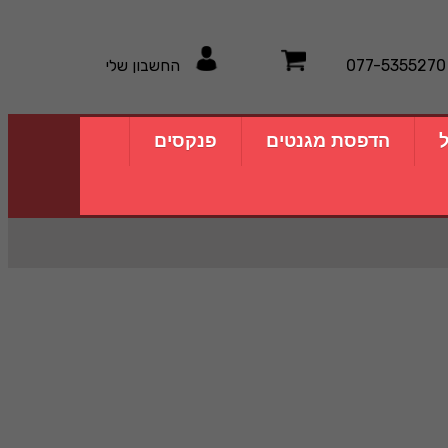
077-5355270
החשבון שלי
ל
הדפסת מגנטים
פנקסים