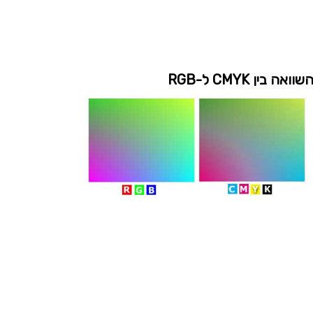
שוואה בין CMYK ל-RGB