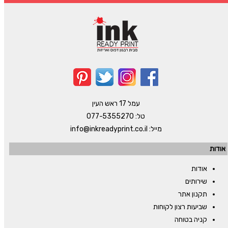
עמל 17 ראש העין
טל:
077-5355270
מייל:
info@inkreadyprint.co.il
אודות
אודות
שירותים
תקנון אתר
שביעות רצון לקוחות
קניה בטוחה