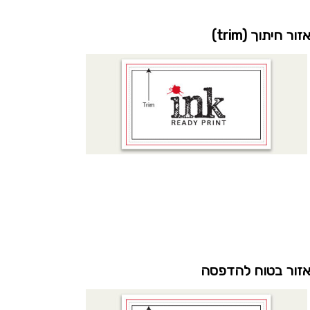
זור חיתוך (trim)
זור בטוח להדפסה