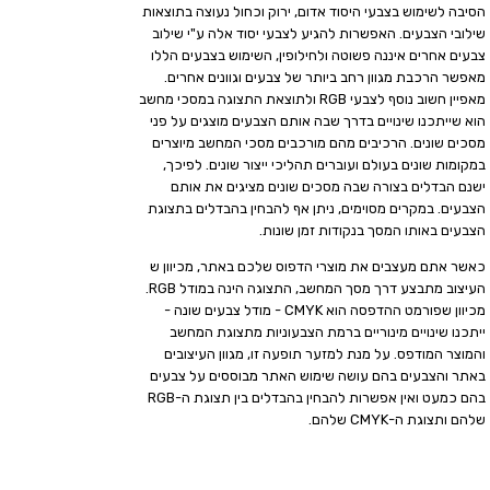
הסיבה לשימוש בצבעי היסוד אדום, ירוק וכחול נעוצה בתוצאות
שילובי הצבעים. האפשרות להגיע לצבעי יסוד אלה ע"י שילוב
צבעים אחרים איננה פשוטה ולחילופין, השימוש בצבעים הללו
מאפשר הרכבת מגוון רחב ביותר של צבעים וגוונים אחרים.
מאפיין חשוב נוסף לצבעי RGB ולתוצאת התצוגה במסכי מחשב
הוא שייתכנו שינויים בדרך שבה אותם הצבעים מוצגים על פני
מסכים שונים. הרכיבים מהם מורכבים מסכי המחשב מיוצרים
במקומות שונים בעולם ועוברים תהליכי ייצור שונים. לפיכך,
ישנם הבדלים בצורה שבה מסכים שונים מציגים את אותם
הצבעים. במקרים מסוימים, ניתן אף להבחין בהבדלים בתצוגת
הצבעים באותו המסך בנקודות זמן שונות.
כאשר אתם מעצבים את מוצרי הדפוס שלכם באתר, מכיוון ש
העיצוב מתבצע דרך מסך המחשב, התצוגה הינה במודל RGB.
מכיוון שפורמט ההדפסה הוא CMYK - מודל צבעים שונה -
ייתכנו שינויים מינוריים ברמת הצבעוניות מתצוגת המחשב
והמוצר המודפס. על מנת למזער תופעה זו, מגוון העיצובים
באתר והצבעים בהם עושה שימוש האתר מבוססים על צבעים
בהם כמעט ואין אפשרות להבחין בהבדלים בין תצוגת ה-RGB
שלהם ותצוגת ה-CMYK שלהם.