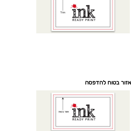
זור בטוח להדפסה