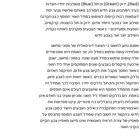
(Red), ירוק (Green) וכחול (Blue) משולבות יחדיו ויוצרות
בעיני המתבונן צבע חדש המורכב מאותם שלושה צבעי יסוד.
דוגמאות רבות קיימות לשימוש במודל האור המוסף כגון הקרנה
ושילוב אור בצבעי היסוד אדום, ירוק וכחול בהצגות, קרקסים,
הופעות ומועדונים – כאשר הצבעים מוקרנים לאותה נקודה,
השילוב יוצר אור בצבע חדש.
אמנם נהוג לחשוב כי תצוגה דיגיטאלית של מסכי מחשב
וטלוויזיה עושה שימוש במודל זה, אך האמת היא שמכשירים
אלה עושים שימוש במודל מעט שונה. במסכי מחשב, ישנם
ארבעה פיקסלים בצבעים שונים הממוקמים אחד ליד השני.
כאשר המסך מקבל אות לקיום צבע אדום, הפיקסל האדום
נדלק והשאר נשארים כבויים. כאשר האות הינו לצבע סיאן,
הפיקסל הירוק והכחול נדלקים יחדיו. הסיבה לכך שמודל זה
שונה מהמודל המוסף היא שהצבעים לעולם אינם חופפים
באמת. הם נדלקים האחד ליד השני, ומכיוון שעיני בני האדם אינן
מסוגלות להבחין בהבדלים כה מינוריים, עיננו מפרשות את
האינפורמציה המתקבלת כשילוב הצבעים היוצר כמובן צבע
חדש. בהקשר זה חשוב לציין שמודל הצבע המוסף מתבסס על
מאפיין של צורת הראיה האנושית ואינו מייצג מאפיין צבע הקיים
בקרני האור.