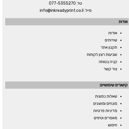
טל:
077-5355270
מייל:
info@inkreadyprint.co.il
אודות
אודות
שירותים
תקנון אתר
שביעות רצון לקוחות
קניה בטוחה
צור קשר
קישורים שימושיים:
שאלות נפוצות
מונחים ומושגים
מדיניות פרטיות
מאמרים וטיפים
חיפוש