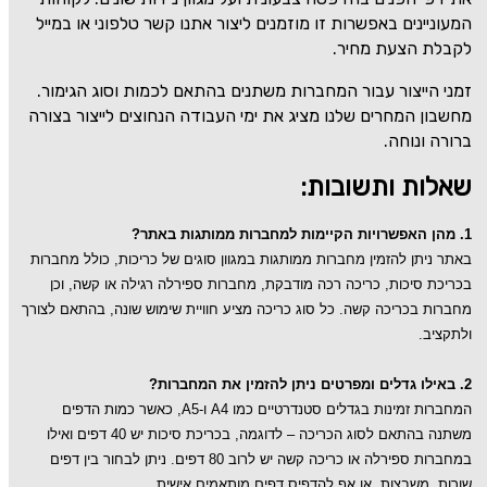
המעוניינים באפשרות זו מוזמנים ליצור אתנו קשר טלפוני או במייל
לקבלת הצעת מחיר
.
זמני הייצור עבור המחברות משתנים בהתאם לכמות וסוג הגימור.
מחשבון המחרים שלנו מציג את ימי העבודה הנחוצים לייצור בצורה
ברורה ונוחה.
שאלות ותשובות:
1. מהן האפשרויות הקיימות למחברות ממותגות באתר?
באתר ניתן להזמין מחברות ממותגות במגוון סוגים של כריכות, כולל מחברות
בכריכת סיכות, כריכה רכה מודבקת, מחברות ספירלה רגילה או קשה, וכן
מחברות בכריכה קשה. כל סוג כריכה מציע חוויית שימוש שונה, בהתאם לצורך
ולתקציב.
2. באילו גדלים ומפרטים ניתן להזמין את המחברות?
המחברות זמינות בגדלים סטנדרטיים כמו A4 ו-A5, כאשר כמות הדפים
משתנה בהתאם לסוג הכריכה – לדוגמה, בכריכת סיכות יש 40 דפים ואילו
במחברות ספירלה או כריכה קשה יש לרוב 80 דפים. ניתן לבחור בין דפים
שורות, משבצות, או אף להדפיס דפים מותאמים אישית.