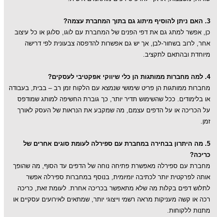
3. האם ניתן להוסיף מיתוג גם בתוך המחברת עצמה?
כן, אפשר למתג גם את דפי הפנים של המחברת עם לוגו, סלוגן או כל עיצוב
אחר, לרוב בשחור-לבן, אך יש גם אפשרות להדפסה צבעונית לפי דרישה
מיוחדת ובהתאם לתקציב.
4. למה מחברות ממותגות הן כלי שיווקי אפקטיבי לעסקים?
מחברות ממותגות הן פריט שימושי שנמצא עם הלקוח זמן רב – בבית, בעבודה
או בלימודים. ככל שהשימוש תדיר יותר, כך גוברת החשיפה למותג שמודפס
על הכריכה או על הדפים עצמם, מה שמקבע את הנראות של העסק לאורך
זמן.
5. מה היתרון בבחירה במחברת עם ספירלה לעומת סוגים אחרים של
כריכה?
מחברת עם ספירלה מאפשרת פתיחה נוחה של הדפים עד הסוף, מה שהופך
אותה לפרקטית יותר לכתיבה יומיומית, בנוסף
במחברות ספירלה אפשר
לתלוש דפים בקלות מה שלא מתאפשר בכריכה אחרת.
לעומת זאת, כריכה
רכה או קשה מעניקות מראה רשמי וייצוגי יותר, שמתאים לאירועים עסקיים או
מתנות ללקוחות.