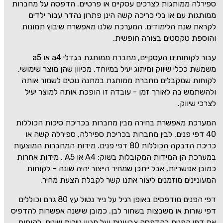
ספירלה ממותגות לצרכים עסקיים או פרטיים. הדפסה על מחברות
ממותגות עם או בלי כריכה קשה הינן פתרון נהדר עבור ילדים
לקראת שנת הלימודים. המערכת שלנו מאפשרת שיבוץ תמונות
והוספת טקסטים בצורה חופשית.
עבור לקוחותינו העסקיים, מחברת ממותגת בגדלי
a4
או
a5
משמשת ככלי שיווק ומיתוג יעיל במיוחד. מכיוון שהן מוצר שימושי,
לקוחות שמקבלים מחברת ממותגת במתנה נוטים לשמור אותה
ולהשתמש בה לאורך זמן - עובדה זו הופכת אותה למוצר יעיל
לצרכי שיווק
.
המערכת מאפשרת בחירה מבין מחברות בכריכת סיכות הכוללות
40 דפי פנים, לבין מחברות בכריכת ספירלה, ספירלה קשה או
כריכת הדבקה הכוללות 80 דפי פנים. מידות המחברות המוצעות
במערכת הן המידות המקובלות בשוק: A4 או A5 , מידות אחרות
כמובן אפשריות, אבל ייתכן שמחיר הייצור יהיה שונה – לקוחות
המעוניינים מוזמנים ליצור אתנו קשר לקבלת הצעת מחיר
.
דפי הפנים מודפסים באופן רגיל על נייר נטול עץ 80 גרם וכוללים
דפי שורות או משבצות בשחור לבן. כמובן שישנה אפשרות להדפיס
את דפי הפנים בהדפסה צבעונית ועל מגוון ניירות שונים. לקוחות