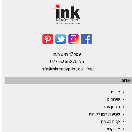
עמל 17 ראש העין
טל:
077-5355270
מייל:
info@inkreadyprint.co.il
אודות
אודות
שירותים
תקנון אתר
שביעות רצון לקוחות
קניה בטוחה
צור קשר