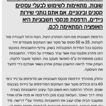
שונות. מתאימות לשימוש לבעלי עסקים
קטנים ובינוניים. אם אתם נותני שירות
ניידים, הדפסת פנקסי חשבוניות היא
האופציה המתאימה לכם.
הדפסת חשבונית מס הינה הפתרון היעיל, הנוח והזול לעבודה מול
לקוחות. 25 או 50 סטים של מקור ושני העתקים מוצמדים יחד
בפנקס בכל המידות המקובלות בשוק. צירוף החשבוניות בפנקס
הינו פתרון אלגנטי ונוח אשר עוזר בשמירה על הסדר. החשבוניות
כמובן ממוספרות ע"מ לאפשר מעקב נוח. המקור מועבר ללקוח,
העתק אחד לרואה החשבון ועותק אחרון נשאר אצלכם כדי לתעד
את העיסקה.
כחלק מתהליך הדפסת פנקסי חשבוניות אנו מדפיסים על נייר כימי
60 גרם וכוללים מקור ושני העתקים המודפסים על ניירות בצבעים
שונים. תהליך ההזמנה הוא פשוט וקל: עיצוב החשבוניות בצורה
נוחה דרך האתר, העלאת קובץ מוכן להדפסה או פניה אלינו ואחד
ממעצבי הבית שלנו יעצב את החשבניות במיוחד עפ"י דרישה. מיד
עם סיום העיצוב, החשבוניות מועברות להדפסה ולאחר יומיים הן