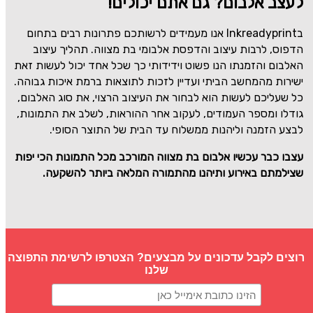
לעצב אלבום? גם אתם יכולים!
בInkreadyprint אנו מעמידים לרשותכם פתרונות רבים בתחום
הדפוס, לרבות עיצוב והדפסת אלבומי בת מצווה. תהליך עיצוב
האלבום והזמנתו הנו פשוט וידידותי כך שכל אחד יכול לעשות זאת
ישירות מהמחשב הביתי ועדיין לזכות לתוצאות ברמת איכות גבוהה.
כל שעליכם לעשות הוא לבחור את העיצוב הרצוי, את סוג האלבום,
גודלו ומספר העמודים, לעקוב אחר ההוראות, לשלב את התמונות,
לבצע הזמנה וליהנות ממשלוח עד הבית של התוצר הסופי.
עצבו כבר עכשיו אלבום בת מצווה המורכב מכל התמונות הכי יפות
שצילמתם באירוע ותיהנו מהתמורה המלאה ביותר להשקעה.
רוצים לקבל עדכונים על מבצעים? הצטרפו לרשימת התפוצה
שלנו