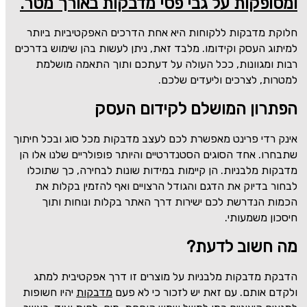
ומסופקות על גבי פסי מדבקות באורך מטר.
חלוקת מדבקות ללקוחות היא אחת הדרכים האפקטיביות ביותר
למיתוג העסק וקידומו. מלבד זאת, ניתן לעשות בהן שימוש בדרכים
רבות ומגוונות, ככל העולה על דעתכם ותוך התאמה מושלמת
למטרות, לצרכים וליעדים שלכם.
הפתרון המושלם לקידום העסק
אינק רדי פרינט מאפשרת לכם לעצב מדבקות מכל סוג ובכל חיתוך
שתבחרו. אחד הסוגים הסטנדרטיים והיותר פופולריים שלנו אלו הן
מדבקות מלבניות. הן קיימות במידות שונות לבחירה, כך שתוכלו
לבחור בדיוק את הדגם והגודל הרצויים ואף להזמין בקלות את
הכמות הנדרשת לכם ישירות דרך האתר בקלות ונוחות ותוך
חיסכון משמעותי.
מה חשוב לדעת?
הדבקת מדבקות מלבניות על מוצרים זו דרך אפקטיבית למתג
ולקדם אותם. עם זאת יש לזכור כי לא פעם
מדבקות
יהיו חשופות