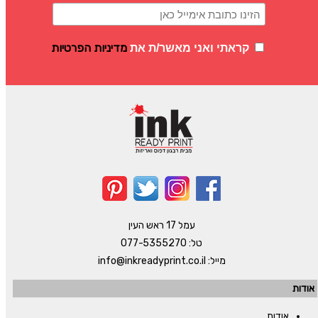
מדיניות הפרטיות
קראתי ואני מאשר/ת את
עמל 17 ראש העין
טל:
077-5355270
מייל:
info@inkreadyprint.co.il
אודות
אודות