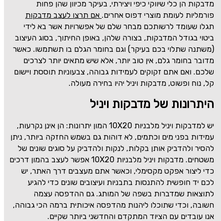
מדבקות הן כלי שיווקי כיפי ויצירתי, בעיקר מכיוון שהן פחות
פורמליות לעומת מוצרי דפוס אחרים.
אם תרצו לעצב מדבקות
תגלו שעומד לרשותכם מבחר שלם של אפשרויות אשר בא לידי
ביטוי בגודל המדבקות, בצורה שלהן, באופן החיתוך, בסוג העיצוב
(משתנה שתלוי בכם בעיקר) וגם בחומר הגלם בו תשתמשו. כאשר
מדובר בחומר גלם, אין טוב יותר, אלא שיש מתאים יותר לצרכים
שלכם. ואם אתם זקוקים לעמידות גבוהה, צבעוניות תוססת ויישום
קל, נוח ופשוט, מדבקות ויניל יהיו בחירה מעולה.
היתרונות של מדבקות ויניל
יש למדבקות ויניל מלבניות
10X20
המון יתרונות: הן אינן נקרעות,
עמידות בפני מים וכתמים, לא דוהות גם בשמש החזקה ביותר, ניתן
להסיר ולהדביק אותן בקלות, לנקות ולהדביק על סוגים שונים של
משטחים. מדבקות ויניל מלבניות
10X20
אפשר לעצב בהמון דרכים
כדי ליצור אפקט מקסימלי, וכאשר אתם מעצבים דרך האתר, יש
לכם יד חופשית להתנסות בתבניות ועיצובים שונים כדי להגיע
לתוצאות שמדברות בשפה של המותג. גם ההדפסה עצמה
חשובה, וכדי שתוכלו ליהנות מהדפסה איכותית ברמה הכי גבוהה,
אנו עובדים עם הציוד המתקדם והחדשני ביותר שקיים.