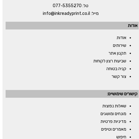
טל:
077-5355270
מייל:
info@inkreadyprint.co.il
אודות
אודות
שירותים
תקנון אתר
שביעות רצון לקוחות
קניה בטוחה
צור קשר
קישורים שימושיים:
שאלות נפוצות
מונחים ומושגים
מדיניות פרטיות
מאמרים וטיפים
חיפוש