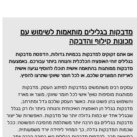
מדבקות בגלילים מותאמות לשימוש עם
מכונות קילוף והדבקה
אם אתם זקוקים למדבקות בכמויות גדולות, הדפסת מדבקות
בגלילים זוהי האופציה הכלכלית והנוחה ביותר עבורכם.
באמצעות
מדבקות ממותגות בהתאמה אישית תוכלו להוסיף נגיעה אישית
לאריזות המוצרים שלכם, או לכל חומר שיווקי שתרצו להפיץ.
עסקים רבים משתמשים במדבקות למיתוג העסק. מדבקות
ממותגות מוסיפות טאץ' אישי לכל חומר שיווקי, מוצר או מארז
והשימוש בהן פשוט ונוח. כאשר העסק שלכם גדל ומתרחב,
מדבקות בגליל הן האופציה האיכותית והנוחה ביותר ולו רק בגלל
שבגליל אחד יש כמות גדולה יותר של מדבקות. האפשרות של ייצור
מדבקות בגלילים גם הרבה יותר משתלמת מהסיבה הפשוטה: ככל
שכמות המדבקות גדלה, כך המחיר ליחידה יורד משמעותית.
כתוצאה מכך, להדפיס מדבקות בגלילים היא בחירה הרבה יותר