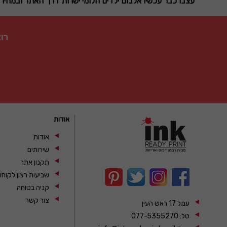
עצבו כבר עכשיו אלבום ילדים חלומי ישרות דרך האתר ובמחיר 
רו
אודות
אודות
שירותים
תקנון אתר
שביעות רצון לקוחו
קניה בטוחה
צור קשר
עמל 17 ראש העין
טל:
077-5355270