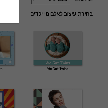
בחירת עיצוב לאלבומי ילדים
We Got Twins
הא