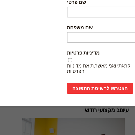
השוואה בין CMYK ל-RGB
עדכון
עיצוב מקצועי חדש