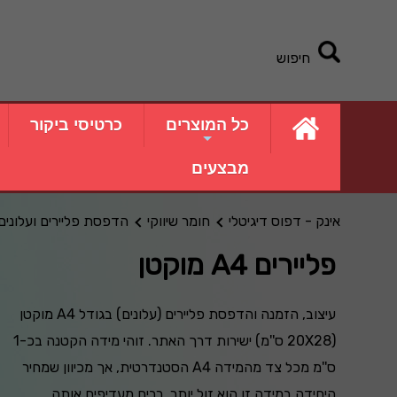
חיפוש
כל המוצרים
כרטיסי ביקור
מבצעים
אינק - דפוס דיגיטלי
חומר שיווקי
הדפסת פליירים ועלונים
פליירים A4 מוקטן
עיצוב, הזמנה והדפסת פליירים (עלונים) בגודל A4 מוקטן
(20X28 ס''מ) ישירות דרך האתר. זוהי מידה הקטנה בכ-1
ס''מ מכל צד מהמידה A4 הסטנדרטית, אך מכיוון שמחיר
היחידה במידה זו הוא זול יותר, רבים מעדיפים אותה.