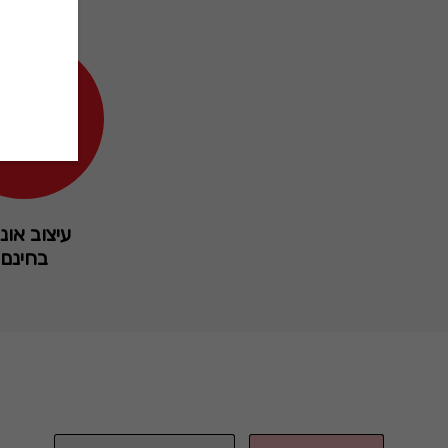
עיצוב אונל
בחינם