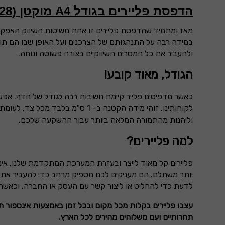
הדפסת פליירים בגודל A4 מוקטן (20X28 סנטימטר)
מאז ומתמיד שהדפסת פליירים זו אחת משיטות השיווק האפקטיב
במידה רבה על התנהגותם של הצרכנים ועל האופן שבו הם תו
ולהעביר את כל המסרים השיווקיים בצורה פשוטה ונוחה.
הגודל, מאוד קובע!
כאשר מדפיסים פלייר קיימת חשיבות רבה לגודל של הדף. אפשר
לקוחותינו. זוהי מידה הקטנה ב- 1 ס"מ בלבד מכל צד, לעומת דף
וליהנות מהתמורה המלאה ביותר עבור ההשקעה שלכם.
למה פליירים?
פליירים קל מאוד לייצר ובעזרת המערכת המתקדמת שלנו, אינ
יותר משתלם. הם מעניקים לכם מספיק מרחב כדי להעביר את המ
לדעת כדי להחליט או ליצור קשר עם העסק או החברה. וכאשר 
עצבו פליירים בקלות
מכל מקום ובכל זמן באמצעות אינספור תב
תחרותיים ועם משלוחים מהירים לכל הארץ.