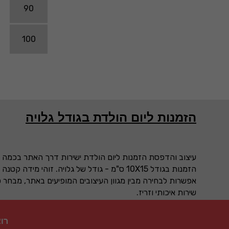
90
100
הזמנות ליום הולדת בגודל גלויה
עיצוב והדפסת הזמנות ליום הולדת ישירות דרך האתר בכמה 
הזמנות בגודל 10X15 ס"מ - גודל של גלויה. זוהי מידה קטנה יחסית, אך נוחה מכיוון שהיא מתאימה למעטפות 11X23 ס"מ או מעטפות קטנות יותר.
אפשרות לבחירה מבין מגוון העיצובים המופיעים באתר, מבחר סו
שירות איכותי וזריז.
רו