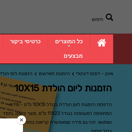
חיפוש
כל המוצרים
כרטיסי ביקור
מבצעים
אינק - דפוס דיגיטלי
הזמנות לאירועים
הזמנות לימי הולד
הזמנות ליום הולדת 10X15
הדפסת הזמנות ליום הולדת בגודל 10X15 ס''מ - מידה
המתאימה למעטפות בגודל 11X23 ס''מ. מוצר פשוט, נחמד
ושימושי. זוהי גם מידה שמאפשרת קריאות נוחה עם כיתוב
גדול יחסית.