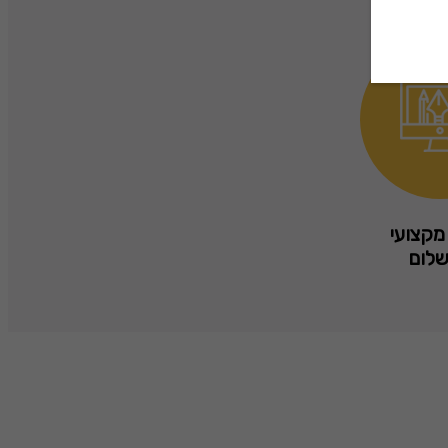
מקצועי
לום