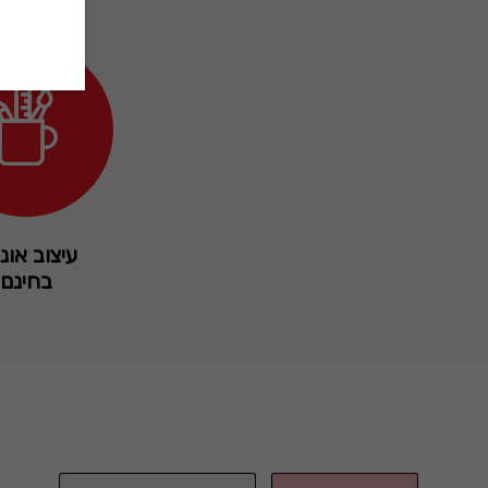
עיצוב אונל
בחינם