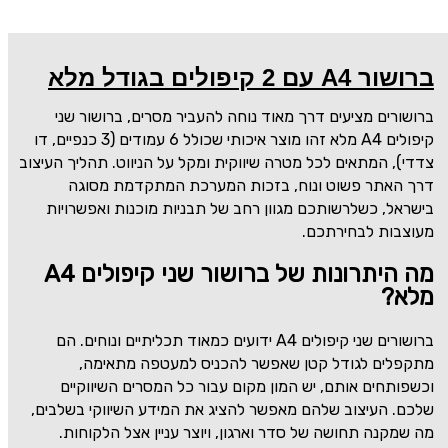
ברושור A4 עם 2 קיפולים בגודל מלא
ברושורים מציעים דרך מאוד נוחה להעביר מסרים, ברושור שני
קיפולים
A4
מלא זהו מוצר איכותי שכולל 6 עמודים (3 כנפיים, דו
צדדי), המתאים לכל מטרה שיווקית ומקל על הניווט. תהליך העיצוב
דרך האתר פשוט ונוח, בזכות המערכת המתקדמת מסוגה
בישראל, כשלרשותכם מגוון רחב של תבניות מוכנות ואפשרויות
מעוצבות לבחירתכם.
מה היתרונות של ברושור שני קיפולים
A4
מלא?
ברושורים שני קיפולים
A4
ידועים כמאוד תכליתיים ונוחים. הם
מתקפלים לגודל קטן שאפשר להכניס למעטפה מתאימה,
וכשפותחים אותם, יש המון מקום עבור כל המסרים השיווקיים
שלכם. העיצוב שלהם מאפשר להציג את המידע השיווקי בשלבים,
מה שמקנה תחושה של סדר וארגון, ויוצר עניין אצל הלקוחות.