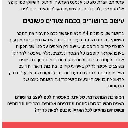
פתיחתם יוצרת סוג של אלמנט הפתעה, והתוכן השיווקי כמו קופץ
אל הקוראים, לכן זו בחירה שיווקית מעולה ומאוד פופולרית.
עיצוב ברושורים בכמה צעדים פשוטים
ברושור שני קיפולים
A4
מלא מאפשר לכם להעביר את המסר
השיווקי בדרכים שונות. בעידן הדיגיטלי שבו אנו חיים, יש המון ערך
למוצרי קידום מודפסים, שאינם רק חולפים על פניו של הלקוח
באופן אקראי, קופצים על המסך ונעלמים, אלא שאפשר להחזיק
אותם, לקחת הביתה, ולהתעמק בהם בזמן הנכון. ברושורים
מעוצבים אפשר לחלק באירועי קידום, בתיבות דואר, יחד עם
מוצרים חדשים, בכנסים ותערוכות, ובכל מקום שתרצו. עליכם רק
לדאוג לתוכן איכותי ולעיצוב שילכוד את תשומת ליבם של
הלקוחות.
המערכת המתקדמת של
אינק
מאפשרת לכם לעצב ברושורים
מאפס ממש בקלות וליהנות מהדפסה איכותית במחירים תחרותיים
ומשלוחים מהירים לכל הארץ! מוכנים לצאת לדרך?