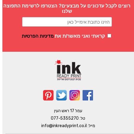
רוצים לקבל עדכונים על מבצעים? הצטרפו לרשימת התפוצה
שלנו
מדיניות הפרטיות
קראתי ואני מאשר/ת את
עמל 17 ראש העין
טל:
077-5355270
מייל:
info@inkreadyprint.co.il