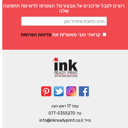
רוצים לקבל עדכונים על מבצעים? הצטרפו לרשימת התפוצה
שלנו
מדיניות הפרטיות
קראתי ואני מאשר/ת את
עמל 17 ראש העין
טל:
077-5355270
מייל:
info@inkreadyprint.co.il