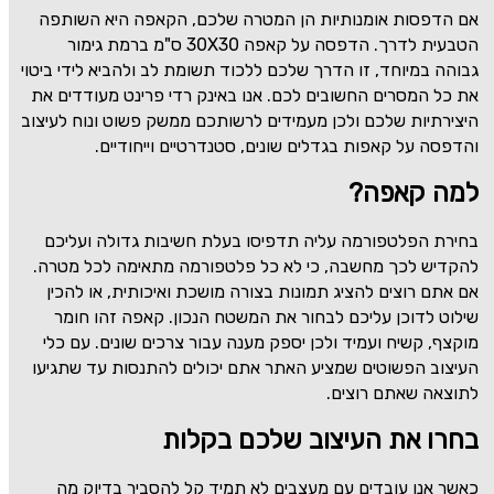
אם הדפסות אומנותיות הן המטרה שלכם, הקאפה היא השותפה
הטבעית לדרך. הדפסה על קאפה
30X30
ס"מ ברמת גימור
גבוהה במיוחד, זו הדרך שלכם ללכוד תשומת לב ולהביא לידי ביטוי
את כל המסרים החשובים לכם. אנו באינק רדי פרינט מעודדים את
היצירתיות שלכם ולכן מעמידים לרשותכם ממשק פשוט ונוח לעיצוב
והדפסה על קאפות בגדלים שונים, סטנדרטיים וייחודיים.
למה קאפה?
בחירת הפלטפורמה עליה תדפיסו בעלת חשיבות גדולה ועליכם
להקדיש לכך מחשבה, כי לא כל פלטפורמה מתאימה לכל מטרה.
אם אתם רוצים להציג תמונות בצורה מושכת ואיכותית, או להכין
שילוט לדוכן עליכם לבחור את המשטח הנכון. קאפה זהו חומר
מוקצף, קשיח ועמיד ולכן יספק מענה עבור צרכים שונים. עם כלי
העיצוב הפשוטים שמציע האתר אתם יכולים להתנסות עד שתגיעו
לתוצאה שאתם רוצים.
בחרו את העיצוב שלכם בקלות
כאשר אנו עובדים עם מעצבים לא תמיד קל להסביר בדיוק מה