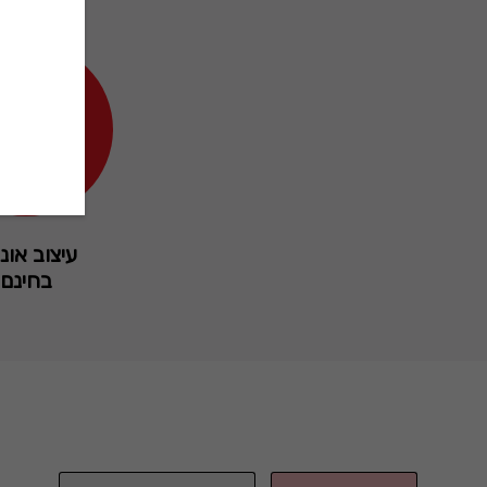
עיצוב אונל
בחינם