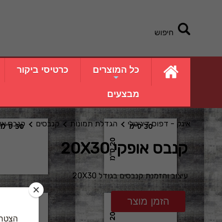
חיפוש
כל המוצרים
כרטיסי ביקור
מבצעים
אינק - דפוס דיגיטלי
הגדלת תמונות
קנבסים
קנבס אופקי 
קנבס אופקי 20X30
עיצוב והזמנת קנבסים בגודל 20X30
הזמן מוצר