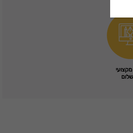
מקצועי
לום