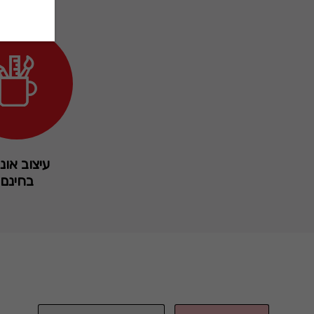
עיצוב אונל
בחינם