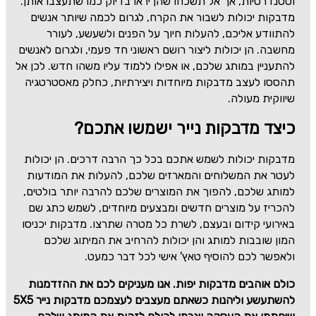
וסטנדרטיות, אך אל תשכחו שהן יראו בדיוק כמו שתעצבו אותן.
מדבקות יכולות לשבור את הקרח, לגרום לכמה שיותר אנשים
להתוודע אליכם, להעלות חיוך על הפנים ולשעשע, לעורר
מחשבה. הן יכולות ליצור רושם ראשוני חד פעמי, ולגרום לאנשים
להתעניין במותג שלכם, או אפילו ללמוד עליו משהו חדש. לכן אל
תהססו לעצב מדבקות מיוחדות ויצירתיות, כחלק מאסטרטגיה
שיווקית מעולה.
כיצד מדבקות נייר ישמשו אתכם?
מדבקות יכולות לשמש אתכם בכל כך הרבה דרכים. הן יכולות
לעטר את המשלוחים והמארזים שלכם, להעלות את המודעות
למותג שלכם, להפוך את המוצרים שלכם להרבה יותר בולטים,
להכריז על מוצרים חדשים ומבצעים מיוחדים, לשמש כתג שם
באירועי קידום ובעצם, לשרת כל מטרה שתרצו. מדבקות יכניסו
המון שובבות למותג והן יכולות להרחיב את המיתוג שלכם
ולאפשר לכם להוסיף טאץ' אישי לכל דבר כמעט.
כולם אוהבים מדבקות יפות. אנו מעניקים לכם את ההזדמנות
להשתעשע וליהנות כשאתם מעצבים לעצמכם מדבקות נייר
5X5