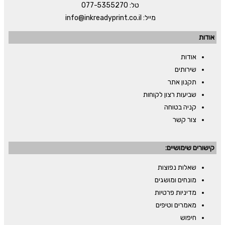
טל:
077-5355270
מייל:
info@inkreadyprint.co.il
אודות
אודות
שירותים
תקנון אתר
שביעות רצון לקוחות
קניה בטוחה
צור קשר
קישורים שימושיים:
שאלות נפוצות
מונחים ומושגים
מדיניות פרטיות
מאמרים וטיפים
חיפוש