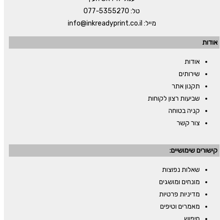
טל:
077-5355270
מייל:
info@inkreadyprint.co.il
אודות
אודות
שירותים
תקנון אתר
שביעות רצון לקוחות
קניה בטוחה
צור קשר
קישורים שימושיים:
שאלות נפוצות
מונחים ומושגים
מדיניות פרטיות
מאמרים וטיפים
חיפוש