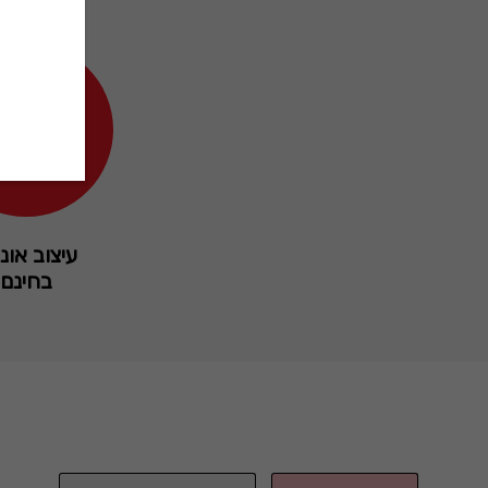
עיצוב אונל
בחינם