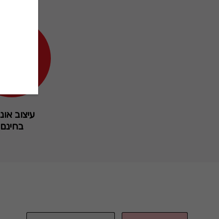
עיצוב אונל
בחינם