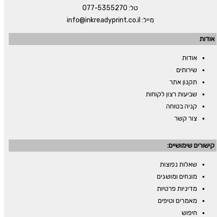
טל:
077-5355270
מייל:
info@inkreadyprint.co.il
אודות
אודות
שירותים
תקנון אתר
שביעות רצון לקוחות
קניה בטוחה
צור קשר
קישורים שימושיים:
שאלות נפוצות
מונחים ומושגים
מדיניות פרטיות
מאמרים וטיפים
חיפוש