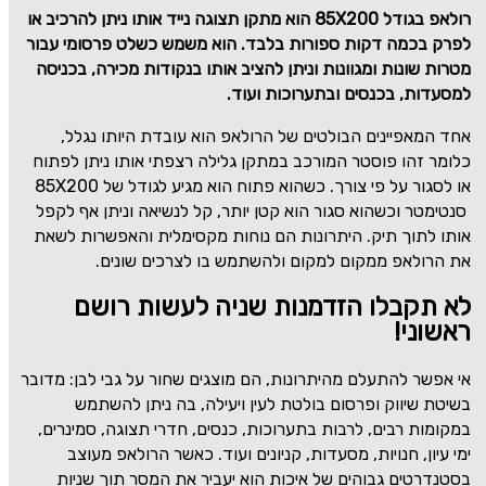
רולאפ בגודל
85X200
הוא מתקן תצוגה נייד אותו ניתן להרכיב או
לפרק בכמה דקות ספורות בלבד. הוא משמש כשלט פרסומי עבור
מטרות שונות ומגוונות וניתן להציב אותו בנקודות מכירה, בכניסה
למסעדות, בכנסים ובתערוכות ועוד.
אחד המאפיינים הבולטים של הרולאפ הוא עובדת היותו נגלל,
כלומר זהו פוסטר המורכב במתקן גלילה רצפתי אותו ניתן לפתוח
או לסגור על פי צורך. כשהוא פתוח הוא מגיע לגודל של
85X200
סנטימטר וכשהוא סגור הוא קטן יותר, קל לנשיאה וניתן אף לקפל
אותו לתוך תיק. היתרונות הם נוחות מקסימלית והאפשרות לשאת
את הרולאפ ממקום למקום ולהשתמש בו לצרכים שונים.
לא תקבלו הזדמנות שניה לעשות רושם
ראשוני!
אי אפשר להתעלם מהיתרונות, הם מוצגים שחור על גבי לבן: מדובר
בשיטת שיווק ופרסום בולטת לעין ויעילה, בה ניתן להשתמש
במקומות רבים, לרבות בתערוכות, כנסים, חדרי תצוגה, סמינרים,
ימי עיון, חנויות, מסעדות, קניונים ועוד. כאשר הרולאפ מעוצב
בסטנדרטים גבוהים של איכות הוא יעביר את המסר תוך שניות