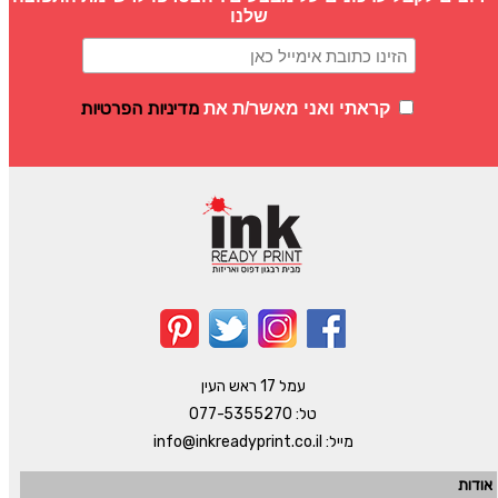
שלנו
מדיניות הפרטיות
קראתי ואני מאשר/ת את
עמל 17 ראש העין
טל:
077-5355270
מייל:
info@inkreadyprint.co.il
אודות