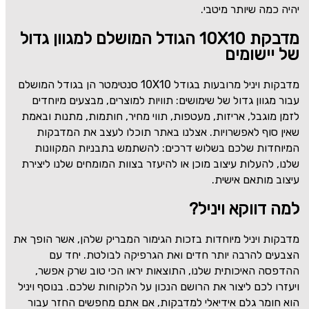
יהיה כמה שיותר מיטבי.
מדבקת 10X10 הגודל המושלם למגוון גדול
של יישומים
מדבקות ויניל מרובעות בגודל
10X10
סנטימטר הן בגודל המושלם
עבור מגוון גדול של שימושים: תוויות למוצרים, מבצעים מיוחדים
לזמן מוגבל, אריזות, מעטפות, תווי מחיר, חותמות, מתנות ובאמת
שאין סוף לאפשרויות. אצלנו באתר תוכלו לעצב את המדבקות
המיוחדות שלכם בשלוש דרכים: להשתמש בתבניות המקוונות
שלנו, להעלות עיצוב מוכן או להיעזר בצוות המומחים שלנו ליצירת
עיצוב מותאם אישית.
למה דווקא ויניל?
מדבקות ויניל מיוחדות בזכות הגימור המבריק שלהן, אשר הופך את
הצבעים להרבה יותר חדים ואת הגרפיקה לבולטת. יחד עם
ההדפסה האיכותית שלנו, התוצאות יראו הכי טוב שרק אפשר,
ויעזרו לכם ליצור את הרושם הנכון על הלקוחות שלכם. בנוסף ויניל
הוא חומר גלם אידיאלי למדבקות, אם אתם מחפשים החזר עבור