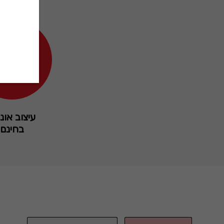
עיצוב אונל
בחינם