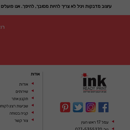
עיצוב מדבקות ויניל לא צריך להיות מסובך, להיפך. אנו פוע
רו
אודות
אודות
שירותים
תקנון אתר
שביעות רצון לקוחו
קניה בטוחה
צור קשר
עמל 17 ראש העין
טל:
077-5355270