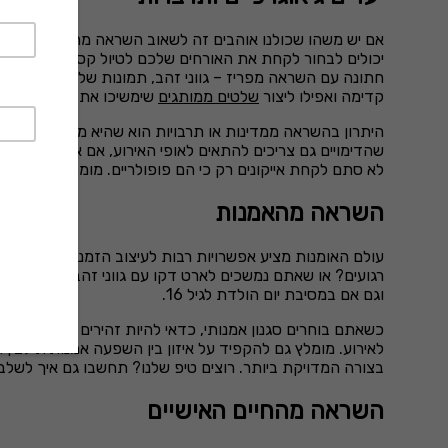
אם יש משהו שכולנו אוהבים זה לשאוב השראה מהמקומות המיוח
יכולים לבחור לקחת את האורחים שלכם לטיול קסום באיטליה, או
חתונה עם השראה מפריז – גווני זהב, תמונות של מגדל אייפל
קדימה ואפילו ליצור
שלטים ממותגים
שימשיכו את אותו קו העיצ
היתרון בהשראה ממדינות או תרבויות הוא שהיא מאפשרת לכם ל
שהדימויים גם צריכים להתאים לאופי האירוע, אם אתם בוחרים 
לא סתם לקחת אייקונים רק כי הם פופולריים. מומלץ להתמקד במ
השראה מהאמנות
עולם האומנות מציע אפשרויות רבות לעיצוב הזמנה עם אופי ויי
רגועים? או שאתם נמשכים לארט דקו עם גווני זהב ושחור ואל
וגם אם במסיבת יום הולדת לגיל 16.
כשאתם בוחרים סגנון אמנותי, כדאי להיות זהירים עם המינונים
לאירוע. מומלץ גם להקפיד על איזון בין השפעה אמנותית לבין
בצורה המדויקת ביותר. רוצים טיפ שלנו? תחשבו גם איך לשלב
השראה מהחיים האישיים