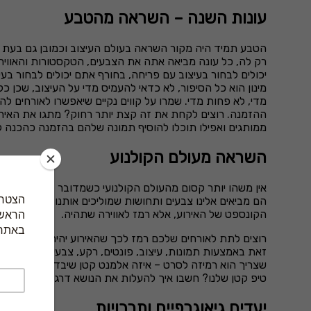
עונות השנה – השראה מהטבע
הטבע תמיד היה מקור השראה בעולם העיצוב וכמובן גם בעת
רק לה, כל עונה מביאה אתה את הצבעים, הטקסטורות והאוויר
יכולים לבחור בעיצוב עם פריחה, בחורף אתם יכולים לבחור בעי
מינון הוא כל הסיפור, לא כדאי להעמיס מדי על העיצוב, שכן כ
מדי, לא פחות מדי. שמרו על קווים נקיים שיאפשרו לאורחים 
ההזמנה. רוצים לקחת את זה קצת יותר רחוק? מתגו את האירוע
ממותגים ואפילו תוכלו להוסיף תמונה שלהם בהזמנה כהכנה ל
השראה מעולם הקולנוע
אין משהו יותר קסום מהעולם הקולנועי כשמדובר בהשראה לעיצו
הם מביאים אלינו צבעים ותחושות שמוליכים אותנו ישר לאווירה
הקונספט של האירוע, אלא רמז לאווירה שתהיה.
רוצים לתת לאורחים שלכם רמז לכך שהאירוע יהיה עם אווירה
זאת באמצעות תמונות, עיצוב, פונטים, רקע, צבעים ואפילו צ
שצריך הוא רמיזה לסרט – איזה אלמנט קטן שיבדל את ההזמנה 
טיפ קטן שלנו? חשבו איך להעלות את הנושא דרגה גם באירו
יעדים גיאוגרפיים ותרבויות