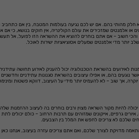
א חלק מהותי בהם. אם יש לכם נגיעה בעולמות המטבח, בין אם כתחביב ו
 או אלמנטים שמזכירים את עולם הקולינריה, אין חוקים בנושא, כי אם 
, והכי חשוב – אם אתם בוחרים להוציא את ההשראה הזו לפועל, אל תעשו
 לשלב יותר מדי אלמנטים שמעלים אסוציאציות ישירות לאוכל.
זמנות לאירועים בהשראת הטכנולוגיה יכול להעניק לאירוע תחושה עתידנ
ר נוגעים בהם, או אפילו עיצובים בהשראת סגנונות עתידניים וחדשניים 
רה, אך שוב – לא להעמיס יותר מידי על העיצוב, דווקא פשטות ומינימל
ולה להיות מקור השראה מצוין ורבים בוחרים בה לעיצוב ההזמנות שלהם 
, איורים גרפיים, אייקונים שמזוהים עם תרבות הרחוב – כולם יכולים לת
חים שלכם לא צריכים לחפש את המלל בין הצבעים.
אמה מדויקת לצורך שלכם, ואם אתם צריכים עזרה בעיצוב, אנחנו כאן כ