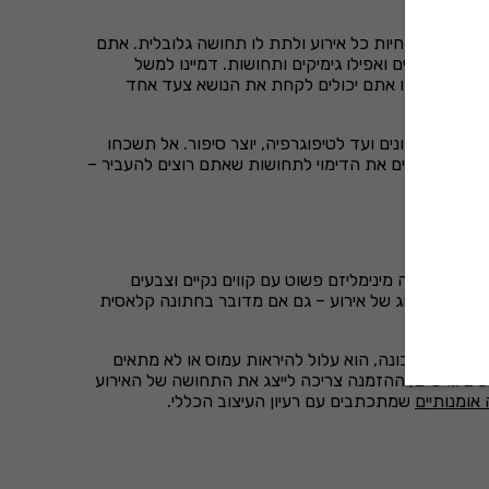
ם יכול להחיות כל אירוע ולתת לו תחושה גלובלית. אתם
בים, צבעים ואפילו גימיקים ותחושות. דמיינו למשל
. באירוע עצמו אתם יכולים לקחת את הנושא צעד אחד
ב, מהגוונים ועד לטיפוגרפיה, יוצר סיפור. אל תשכחו
אי תמיד להתאים את הדימוי לתחושות שאתם רוצים להעביר –
וש. האם זה מינימליזם פשוט עם קווים נקיים וצבעים
אימות לכל סוג של אירוע – גם אם מדובר בחתונה קלאסית
לב בצורה נכונה, הוא עלול להיראות עמוס או לא מתאים
רטים גרפיים, ההזמנה צריכה לייצג את התחושה של האירוע
אומנותיים
שמתכתבים עם רעיון העיצוב הכללי.