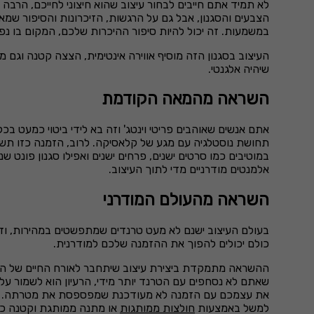
לא תמיד אתם חייבים לבחור עיצוב שהוא חיצוני לחייכם, הרבה
הצבעים והסגנון, אבל גם על הרגשות, הזיכרונות והסיפור ש
במשמעות. זה יכול להיות סיפור ההיכרות שלכם, המקום בו נפ
העיצוב בסגנון הזה מוסיף אווירה אינטימית, הצצה קטנה וגם 
שיהיה אלגנטי.
השראה מהמאה הקודמת
אתם אנשים שאוהבים פריטי וינטג' וזה בא לידי ביטוי כמעט בכל
תחושת נוסטלגיה עם מגע של קלאסיקה. לרוב, הזמנה כזו תשלב 
במוטיבים כמו סרטים ישנים, פרחים ישנים ואפילו סגנון פונט
אלמנטים מודרניים מדי לתוך העיצוב.
השראה מהעולם המודרני
בעולם העיצוב ישנם לא מעט טרנדים שמתפשטים במהירות, וזה נכ
כולם יכולים להפוך את ההזמנה שלכם למודרנית.
ההשראה מתמקדת ביצירת עיצוב שיתחבר לאורח החיים של היום 
שאתם לא נסחפים עם הטרנד יותר מידי, הרעיון הוא לשמור על 
את עצמכם עם הזמנה לא מעודכנת שמפספסת את מטרתה. עוד 
למשל באמצעות
חולצות ממותגות
או מתנה ממותגת וקטנה כמ