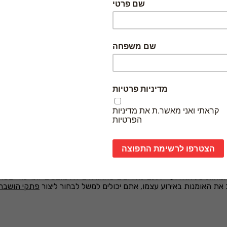
דים בעולם – יש כל כך הרבה תרבויות קסומות, ועיצוב הזמנות בהשראת
 אולי הזמנה שתקפיץ אותם ליפן, כל מקום יכול להציע אוצר שלם של עיצו
 ואם זה גם בחורף אז אפשר להוסיף את זה באווירה, בצבעים ובגרפיקות
וב.
קחת אלמנטים מהעולם ולהפוך אותם למשהו אישי, ככה שכל אלמנט בעיצו
בהשראה מיפן, אל תלכו ישר על דימויים שקשורים לקישוטים סיניים. כד
אפיינים ייחודיים כדי לשמור על עיצוב עשיר, אך לא עמוס.
חודיות וגם אם לפעמים אנחנו לא שמים לכך לב, אנחנו תמיד עושים בו שימ
מנטים גיאומטריים? כל סגנון אומנות מציע עולם שלם של אפשרויות שמת
, עיצוב גרפי בהשראת אמנות יכול להיות דבר מדהים, אך אם הוא לא משו
 המהות של האירוע – אתם לא רוצים שהאורחים יהיו מוצפים יותר מדי בפ
 את האומנות באירוע עצמו, אתם יכולים למשל לבחור ליצור
פתקי הושבה 