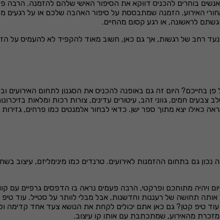
 אנשים בוחרים להכניס דווקא את הסיפור האישי שלהם להזמנה. הרבה פע
מאחורי האירוע. הזמנה שמתבססת על סיפור האהבה שלכם או על רגעים 
גשתם לראשונה, או רגע קסום מהחיים.
מנעד רחב של רגשות, אך גם כאן, חשוב מאוד להקפיד לא להעמיס על הזמנ
 פן בחייכם? היום זה גם באופנה להכניס את הסגנון לתחום האירועים ובפ
צבעים חמים, גווני זהב, עיטורים עדינים, צורות רכות ומלאות בזיכרונ
 שנראה כאילו יצא מתוך ספר ישן. כדאי לבחור אלמנטים כמו פרחים, גזי
ון גם בתחום ההזמנות לאירועים. טרנדים כמו מינימליזם, עיצוב בשחור ל
ויהיה מתוחכם ופרקטי, הרבה פעמים נראה בו הדפסים גרפיים עם קווים 
אותה תחושה של רעננות וחדשנות, אבל מבלי לוותר על סטייל. עוד טיפ 
טיפ קטן? גם כאן אתם יכולים לקחת את הנושא צעד אחד קדימה ולבח
זכרת מהאירוע, שמתכתבת עם אותו קו עיצוב.