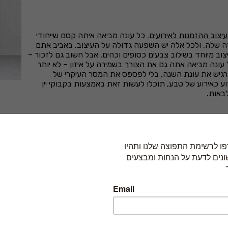
עיצוב ההזמנות לאירועים
. כל עונה מביאה איתה קסם שייחודי
ה שלה, ולכל אלה יש השפעה גדולה על העיצוב. באביב אתם
צוב מיוחד בשילוב צבעים כסופים וכהים, אבל חשוב גם לזכור –
ל עונה מביאה אתה גם את הצורך בשמירה על איזון – לא יותר
להרגיש את עונת השנה, בלי לפספס את המסר העיקרי של
 כאירוע של טבע, תוכלו לעשות זאת באמצעות בקבוקי יין
באות.
ב הזמנה. הסרטים האהובים עלינו מציעים עולם עשיר של דימויים, בין א
 של האירוע, רק דמיינו שאתם מתכננים חתונה בהשראת הסנדק, או אולי יום
 רומנטית במיוחד? רוצים לספק הצצה להפקה נוצצת במיוחד? עיצוב הה
יטוטים מפורסמים. ההזמנה עצמה יכולה להיות מעוצבת כמו כרטיס קולנו
ולא מיתוג יתר של הסרט. שימו לב לא להעמיס, המינונים האלה צריכים
ע עצמו, למשל עם תפריטים ממותגים שכוללים מנות בהשראת הסרט.