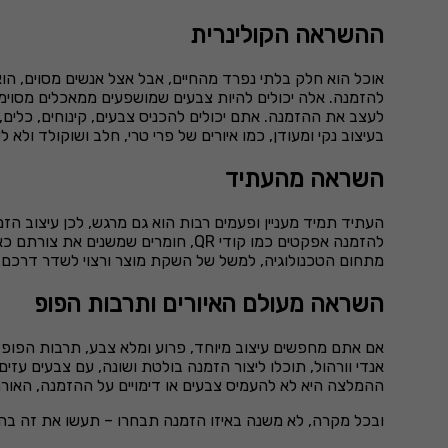
ההשראה הקולינרית
אוכל הוא חלק בלתי נפרד מהחיים, אבל אצל אנשים מסוים, הו
להזמנה. אלה יכולים להיות צבעים שמושפעים ממאכלים מסוימים
לעצב את ההזמנה. אתם יכולים להכניס צבעים, קינוחים, כלים
בעיצוב נקי ומעודן, כמו איורים של פרי טרי, חלב ושוקולד ולא
השראה מהעתיד
העתיד תמיד מעניין ופעמים רבות הוא גם מרגש, לכן עיצוב ה
להזמנה אפקטים כמו קודי
QR
, חומרים שמשנים את צורתם כאש
מתחום הטכנולוגיה, למשל של השקת מוצר ורצוי לשדר דרכם יוק
השראה מעולם האיורים ותרבות הפופ
אם אתם מחפשים עיצוב מיוחד, פרוע ומלא צבע, תרבות הפופ יכ
אנדי וורהול, תוכלו ליצור הזמנה בולטת ושונה, עם צבעים עזים
ההמלצה היא לא להעמיס צבעים או דימויים על ההזמנה, האור
ובכל מקרה, לא משנה באיזו הזמנה תבחרו – תעשו את זה בהת