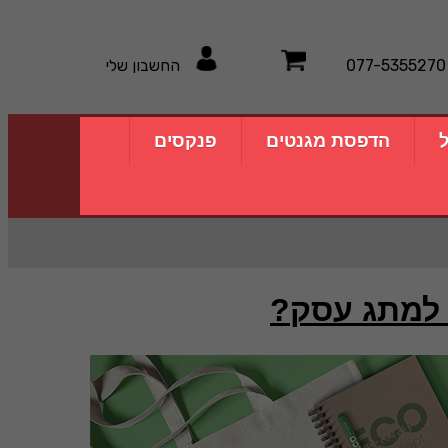
077-5355270
החשבון שלי
ל
הדפסת מגנטים
פנקסים
 למתג עסק?