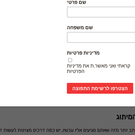
יכם לב ויזכרו את הלוגו שלכם, כדאי שתדגישו אותו
בשילוט
, כי זוהי ה
לא.
בן שאתם יכולים לקחת את הנושא צעד אחד קדימה ולבחור שילוט שיוצב ב
ת העסק במינימום מחיר
לכם בצורה הטובה ביותר ובמחיר מינימלי שלא יצריך מכם השקעה ראשו
 הדבר גם מסייע ללקוחות להבין מיהם העובדים בעסק, אך הוא גם נוש
כאשר מדובר במוצרים למשלוח, הלקוח שלכם מקבל אריזה שמראה לו א
ראות של העסק ואתם לא חייבים להשקיע הרבה במתנה – זה יכול להיות 
מיתוג
 יותר מזה שאתם מגיעים אליו עכשיו, יש כמה דרכים מצוינות לעשות ז