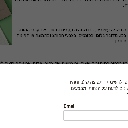
ת.
כם שפה עיצובית, כזו שתהיה עקבית ותשדר את ערכי המותג
ן, מדובר בלוגו, בפונטים, בצבעי המותג ובתמונה או תמונות
 וזמן.
ן לבחור בגווני ורוד שונים עם נגיעות של צהוב ואדום, אם אתם רוצים לש
מוש גם בחתימה שלכם במייל, גם בהדפסות על בגדי העובדים וגם במתנ
ר ידניים
ולפלאיירים יש עוד מקום של כבוד בכל מה שנוגע למיתוג. מכי
דשה שנפתח במתחם? אם הוא לא היה נותן לכם את הפלאייר, יכול מאוד ל
זהו אותה ואת הלוגו וכך בדיוק עובד מיתוג.
ורי