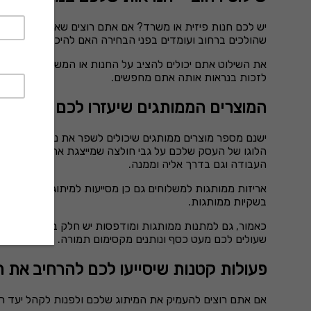
יש לכם חנות פיזית או משרד? אם אתם רוצים שאנשים ישימו אל
שהולכים ברחוב ועומדים בפני הבחירה האם להיכנס לחנות או 
את השילוט אתם יכולים להציב על החנות או המשרד עצמו וכמו
לזכות בנראות אותה אתם מחפשים.
המוצרים הממותגים שיעזרו לכם לשווק א
ישנם מספר מוצרים ממותגים שיכולים לשפר את נראות העסק ש
הלוגו של העסק שלכם על גבי חולצה שמייצגת את צבע העסק.
העבודה וגם בדרך אליה וממנה.
אריזות ממותגות למשלוחים גם כן מסייעות למיתוג העסק – 
בשקיות ממותגות.
כאמור, גם למתנות ממותגות ומודפסות יש חלק בלתי נפרד בנ
שעולים לכם מעט כסף ונותנים מקסימום תמורה.
פעולות קטנות שיסייעו לכם להרחיב את ה
אם אתם רוצים להעמיק את המיתוג שלכם ולפנות לקהל יעד רחב