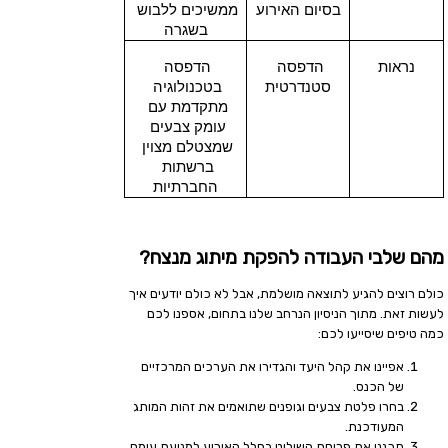
בסיום האירוע
ממשיכים ללבוש 
בשגרה
נראות
הדפסה 
הדפסה 
סטנדרטית
בטכנולוגיה 
מתקדמת עם 
עומק צבעים 
שמצטלם מצוין 
ברשתות 
החברתיות
מהם שלבי העבודה להפקת מיתוג מנצח?
כולם רוצים להגיע לתוצאה מושלמת, אבל לא כולם יודעים איך
לעשות זאת. מתוך הניסיון הנרחב שלנו בתחום, אספנו לכם
כמה טיפים שיסייעו לכם:
אפיינו את קהל היעד והגדירו את הערכים המרכזיים
של הכנס.
בחרו פלטת צבעים וגופנים שתואמים את זהות המותג
המעודכנת.
תכננו את פריסת השילוט בחלל האירוע למניעת עומס