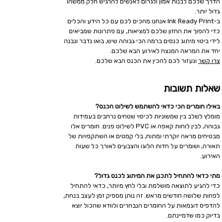
הדרך שלכם לבנות אמון ולגרום לאנשים להרגיש חלק ממשהו
גדול יותר.
ב-Ink Ready Print אנחנו מחכים לכם עם כל הידע והכלים
כדי להפוך את החזון שלכם למציאות, עם פתרונות שמביאים
לידי ביטוי מיתוג כנסים ברמה הכי גבוהה שיש, בואו נדבר ונבנה
יחד את המראה המנצח לאירוע הבא שלכם.
צרו קשר
ונעזור לכם להכין את הכנס הבא שלכם.
שאלות תשובות
באילו חומרים הכי כדאי להשתמש לשילוט הכנס?
מומלץ לשלב בין שמשוניות לכיסוי שטחים נרחבים בעמידות
גבוהה, לבין לוחות קאפה או PVC לשילוט פנים. חומרים אלו
מבטיחים מראה יוקרתי ומתוח, בלי קמטים או השתקפויות של
תאורה, ושומרים על חדות הלוגו והצבעים לאורך כל שעות
האירוע.
מתי כדאי להתחיל לתכנן את המיתוג לכנס גדול?
כדי להגיע לתוצאה מושלמת ובלי לחץ מיותר, כדאי להתחיל
לפחות שלושה חודשים מראש. זה נותן מספיק זמן לעצב בנחת,
להדפיס דוגמאות על החומרים הנבחרים ולוודא שהכול יוצא
בדיוק כמו שדמיינתם.