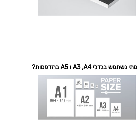
תי נשתמש בגדלי A3 ,A4 ו A5 בהדפסות?