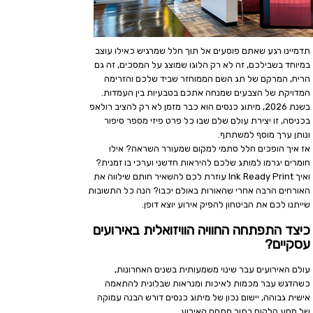
תדמיינו רגע שאתם פוסעים אל תוך חלל שמרגיש כאילו עוצב
במיוחד בשבילכם, זה לא רק הלוגו שמוצג על המסכים, זה גם
הריח, המרקם של תג השם הממוחזר שביד שלכם והזרימה
המדויקת של הצבעים שמנחה אתכם בטבעיות בין העמדות.
בשנת 2026, מיתוג כנסים הוא כבר מזמן לא רק להציב רולאפ
בכניסה, זו יצירת עולם שלם שבו כל פרט פיזי מספר סיפור
ונותן ערך מוסף למשתתף.
אז איך הופכים חלל סתמי למקום שמעורר השראה? אילו
חומרים יגרמו למותג שלכם להיראות חדשני וערכי בו זמנית?
ואיך Ink Ready Print עוזרת לכם להשאיר חותם שילווה את
האורחים הרבה אחרי שהאורות באולם יכבו? הנה כל התשובות
שייתנו לכם את הביטחון להפיק אירוע יוצא דופן.
כיצד התפתחה החוויה הוויזואלית באירועים
עסקיים?
עולם האירועים עבר שינוי משמעותית בשנים האחרונות,
כשהדגש עבר מכמות לאיכות ומנראות שבלונית להתאמה
אישית גבוהה, יישום נכון של מיתוג כנסים דורש הבנה עמוקה
של מסע הלקוח בתוך מתחם האירוע.