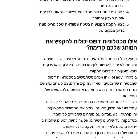
וצרו זרימה נוחה.
בחרו פתרונות דפוס מתקדמים וייצור דוגמאות לבדיקת
איכות הצבע והחומר.
בצעו הקמה מקצועית בשטח שמוודאת שכל פריט מונח
בדיוק במקום שלו.
אילו טכנולוגיות דפוס יכולות להקפיץ את
המותג שלכם קדימה?
בסוף, הכל קם ונופל על האיכות. מותג שרוצה לשדר עוצמה
ורצינות לא יכול להרשות לעצמו דפוס שנראה עייף או צבעים
שלא פוגעים בול בלוגו המקורי.
ב-Ink Ready Print אנחנו משתמשים בטכנולוגיות דפוס
שמבטיחות שהצבעים יישארו עמוקים וחדים, גם כשהם נמצאים
תחת התאורה החזקה של האולם או נחשפים לפלאשים של
המצלמות.
השילוב בין מתנות ממותגות ברמת גימור גבוהה לבין שילוט
עמיד שנראה מצוין, הוא זה שיוצר את התחושה המקצועית
והיוקרתית, וכשעובדים עם מומחים שמכירים כל חומר,
ממדבקות ועד
שלטים
קשיחים, אפשר להיות רגועים שהמיתוג
ייראה מושלם ולא ידהה או יתעקם ברגע האמת.
בסופו של דבר, מיתוג נכון הוא הרבה מעבר לקישוט יפה, זו