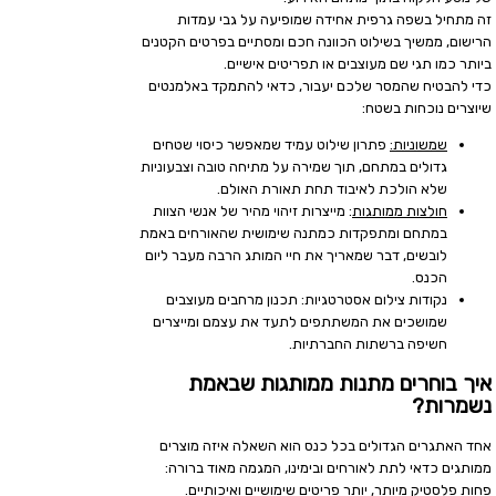
זה מתחיל בשפה גרפית אחידה שמופיעה על גבי עמדות
הרישום, ממשיך בשילוט הכוונה חכם ומסתיים בפרטים הקטנים
ביותר כמו תגי שם מעוצבים או תפריטים אישיים.
כדי להבטיח שהמסר שלכם יעבור, כדאי להתמקד באלמנטים
שיוצרים נוכחות בשטח:
שמשוניות:
פתרון שילוט עמיד שמאפשר כיסוי שטחים
גדולים במתחם, תוך שמירה על מתיחה טובה וצבעוניות
שלא הולכת לאיבוד תחת תאורת האולם.
חולצות ממותגות
: מייצרות זיהוי מהיר של אנשי הצוות
במתחם ומתפקדות כמתנה שימושית שהאורחים באמת
לובשים, דבר שמאריך את חיי המותג הרבה מעבר ליום
הכנס.
נקודות צילום אסטרטגיות: תכנון מרחבים מעוצבים
שמושכים את המשתתפים לתעד את עצמם ומייצרים
חשיפה ברשתות החברתיות.
איך בוחרים מתנות ממותגות שבאמת
נשמרות?
אחד האתגרים הגדולים בכל כנס הוא השאלה איזה מוצרים
ממותגים כדאי לתת לאורחים ובימינו, המגמה מאוד ברורה:
פחות פלסטיק מיותר, יותר פריטים שימושיים ואיכותיים.